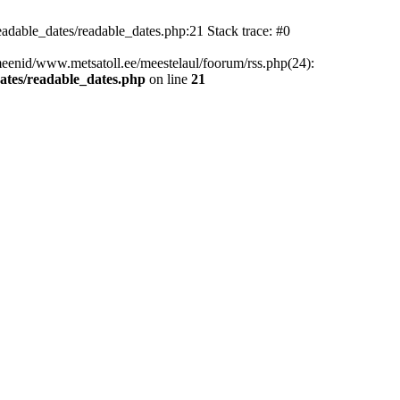
dable_dates/readable_dates.php:21 Stack trace: #0
enid/www.metsatoll.ee/meestelaul/foorum/rss.php(24):
ates/readable_dates.php
on line
21