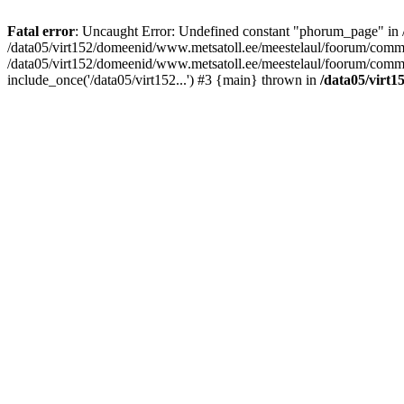
Fatal error
: Uncaught Error: Undefined constant "phorum_page" in 
/data05/virt152/domeenid/www.metsatoll.ee/meestelaul/foorum/c
/data05/virt152/domeenid/www.metsatoll.ee/meestelaul/foorum/com
include_once('/data05/virt152...') #3 {main} thrown in
/data05/virt