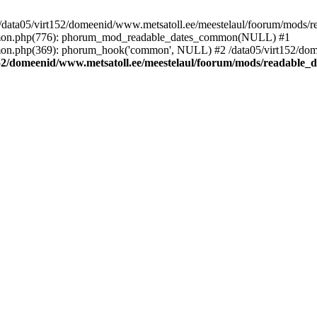
/data05/virt152/domeenid/www.metsatoll.ee/meestelaul/foorum/mods/rea
ommon.php(776): phorum_mod_readable_dates_common(NULL) #1
mon.php(369): phorum_hook('common', NULL) #2 /data05/virt152/dome
152/domeenid/www.metsatoll.ee/meestelaul/foorum/mods/readable_d