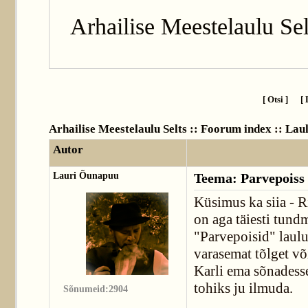
Arhailise Meestelaulu Sel
[ Otsi ]
[ 
Arhailise Meestelaulu Selts :: Foorum index
::
Lau
Autor
Lauri Õunapuu
Teema: Parvepoiss 
Küsimus ka siia - R
on aga täiesti tund
"Parvepoisid" laulud
varasemat tõlget võ
Karli ema sõnadesse
tohiks ju ilmuda.
Sõnumeid:2904