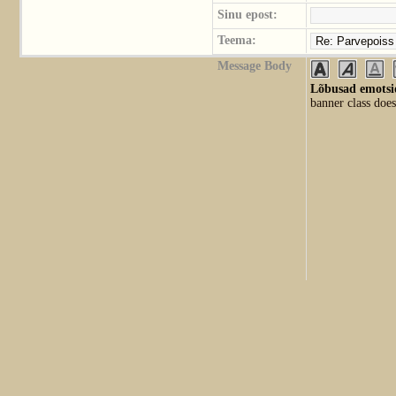
Sinu epost:
Teema:
Message Body
Lõbusad emotsio
banner class does