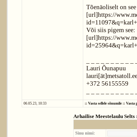
Tõenäoliselt on see 
[url]https://www.m
id=11097&q=karl+r
Või siis pigem see:
[url]https://www.m
id=25964&q=karl+r
_ _ _ _ _ _ _ _ _ _ 
Lauri Õunapuu
lauri[ät]metsatoll.e
+372 56155559
_ _ _ _ _ _ _ _ _ _ 
06.05.23, 10:33
::
Vasta sellele sõnumile
::
Vasta p
Arhailise Meestelaulu Selts
Sinu nimi: