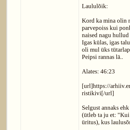
Laululõik:
Kord ka mina olin n
parvepoiss kui pon
naised nagu hullud 
Igas külas, igas talu
oli mul üks tütarlap
Peipsi rannas lä..
Alates: 46:23
[url]https://arhiiv.
ristikivi[/url]
Selgust annaks ehk 
(ütleb ta ju et: "Ku
üritus), kus laulusõ