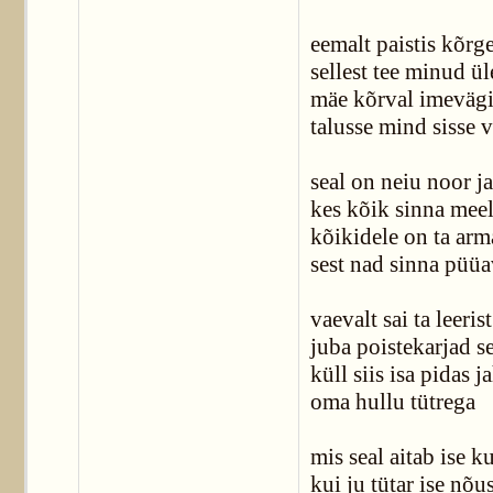
eemalt paistis kõrg
sellest tee minud ül
mäe kõrval imeväg
talusse mind sisse v
seal on neiu noor ja
kes kõik sinna meel
kõikidele on ta arm
sest nad sinna püü
vaevalt sai ta leerist
juba poistekarjad se
küll siis isa pidas ja
oma hullu tütrega
mis seal aitab ise k
kui ju tütar ise nõu