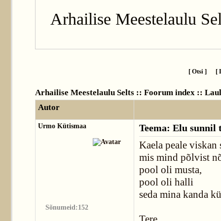
Arhailise Meestelaulu Sel
[ Otsi ]
[ 
Arhailise Meestelaulu Selts :: Foorum index
::
Lau
Autor
Urmo Kütismaa
Teema: Elu sunnil
Kaela peale viskan s
mis mind põlvist nõ
pool oli musta,
pool oli halli
seda mina kanda kül
Sõnumeid:152
Tere.