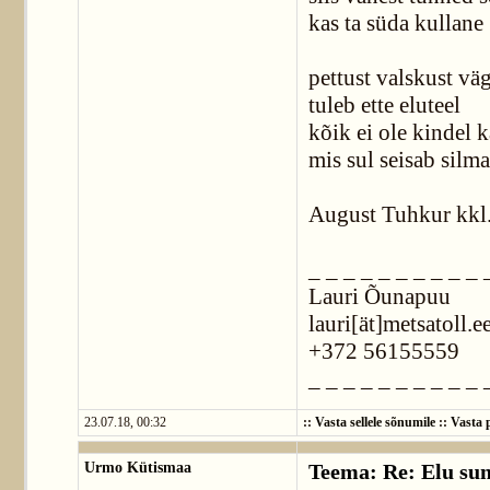
kas ta süda kullane
pettust valskust vä
tuleb ette eluteel
kõik ei ole kindel k
mis sul seisab silma
August Tuhkur kkl.
_ _ _ _ _ _ _ _ _ _ 
Lauri Õunapuu
lauri[ät]metsatoll.e
+372 56155559
_ _ _ _ _ _ _ _ _ _ 
23.07.18, 00:32
::
Vasta sellele sõnumile
::
Vasta p
Urmo Kütismaa
Teema: Re: Elu su