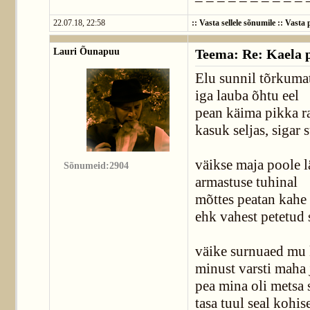
22.07.18, 22:58
::
Vasta sellele sõnumile
::
Vasta p
Lauri Õunapuu
Teema: Re: Kaela p
Elu sunnil tõrkuma
iga lauba õhtu eel
pean käima pikka r
kasuk seljas, sigar 
väikse maja poole l
Sõnumeid:2904
armastuse tuhinal
mõttes peatan kahe
ehk vahest petetud 
väike surnuaed mu 
minust varsti maha 
pea mina oli metsa 
tasa tuul seal kohis