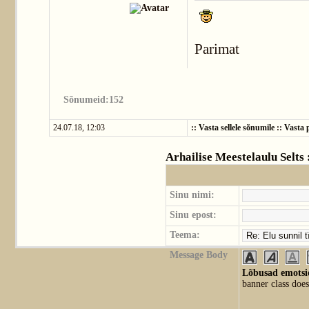
Parimat
Sõnumeid:152
24.07.18, 12:03
::
Vasta sellele sõnumile
::
Vasta p
Arhailise Meestelaulu Selts
Sinu nimi:
Sinu epost:
Teema:
Message Body
Lõbusad emotsio
banner class does