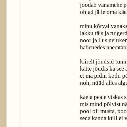
joodab vanamehe p
ohjad jälle oma käe
minu kõrval vanak
lakku täis ja tuiger
noor ja ilus neiuke
häbenedes naeratab
kiirelt jõudsid tun
kätte jõudis ka see 
et ma pidin kodu 
noh, nüüd alles alg
kaela peale viskas s
mis mind põlvist n
pool oli musta, pool
seda kanda küll ei 