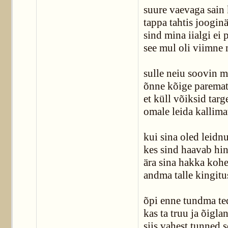
suure vaevaga sain
tappa tahtis joogin
sind mina iialgi ei
see mul oli viimne
sulle neiu soovin m
õnne kõige parema
et küll võiksid targ
omale leida kallima
kui sina oled leidn
kes sind haavab hi
ära sina hakka koh
andma talle kingitu
õpi enne tundma te
kas ta truu ja õigla
siis vahest tunned 