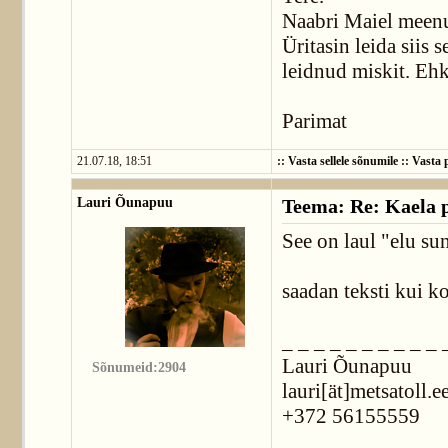
Naabri Maiel meenu
Üritasin leida siis s
leidnud miskit. Ehk 
Parimat
21.07.18, 18:51
::
Vasta sellele sõnumile
::
Vasta p
Lauri Õunapuu
Teema: Re: Kaela p
See on laul "elu sun
saadan teksti kui k
_ _ _ _ _ _ _ _ _ _ 
Lauri Õunapuu
Sõnumeid:2904
lauri[ät]metsatoll.e
+372 56155559
_ _ _ _ _ _ _ _ _ _ 