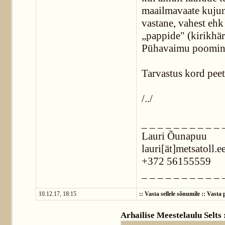
maailmavaate kujune
vastane, vahest ehk
„pappide" (kirikhär
Pühavaimu poomine.
Tarvastus kord peet
/../
_ _ _ _ _ _ _ _ _ _ 
Lauri Õunapuu
lauri[ät]metsatoll.e
+372 56155559
_ _ _ _ _ _ _ _ _ _ 
10.12.17, 18:15
::
Vasta sellele sõnumile
::
Vasta p
Arhailise Meestelaulu Selts