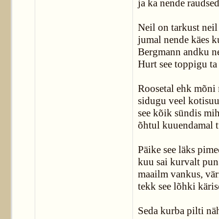
ja ka nende raudsed
Neil on tarkust nei
jumal nende käes k
Bergmann andku nei
Hurt see toppigu ta 
Roosetal ehk mõni
sidugu veel kotisu
see kõik sündis mih
õhtul kuuendamal t
Päike see läks pim
kuu sai kurvalt pun
maailm vankus, vär
tekk see lõhki käris
Seda kurba pilti nä