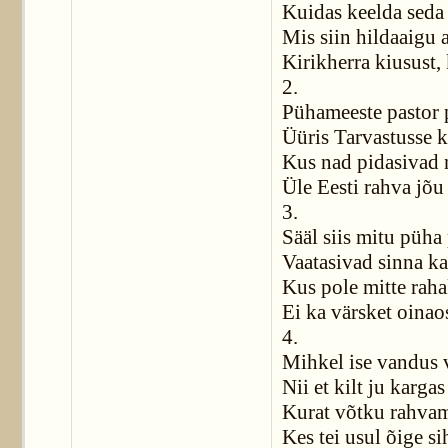
Kuidas keelda seda
Mis siin hildaaigu 
Kirikherra kiusust,
2.
Pühameeste pastor
Üüris Tarvastusse 
Kus nad pidasivad
Üle Eesti rahva jõu
3.
Sääl siis mitu püha
Vaatasivad sinna k
Kus pole mitte raha
Ei ka värsket oinao
4.
Mihkel ise vandus v
Nii et kilt ju kargas
Kurat võtku rahva
Kes tei usul õige si