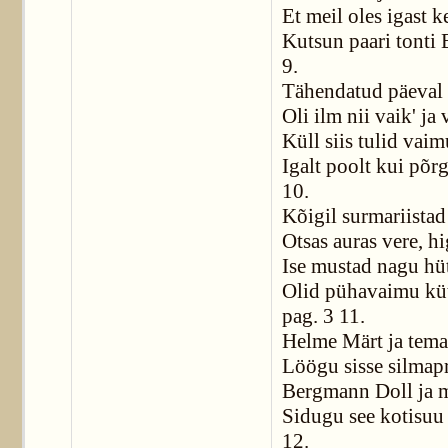
Et meil oles igast k
Kutsun paari tonti 
9.
Tähendatud päeval
Oli ilm nii vaik' ja
Küll siis tulid vai
Igalt poolt kui põr
10.
Kõigil surmariistad 
Otsas auras vere, hi
Ise mustad nagu hü
Olid pühavaimu kü
pag. 3 11.
Helme Märt ja tema 
Löögu sisse silmapr
Bergmann Doll ja 
Sidugu see kotisuu
12.