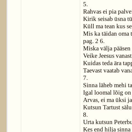
5.
Rahvas ei pia palve
Kirik seisab üsna t
Küll ma tean kus se
Mis ka täidan oma 
pag. 2 6.
Miska välja pääsen 
Veike Jeesus vanast
Kuidas teda ära tap
Taevast vaatab vana
7.
Sinna läheb mehi ta
Igal loomal lõig on
Arvas, ei ma üksi j
Kutsun Tartust sälu
8.
Urta kutsun Peterbu
Kes end hilja sinna 