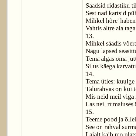
Säädsid ridastiku ti
Sest nad kartsid pü
Mihkel hõre' habe
Vahtis altre aia taga
13.
Mihkel säädis võera
Nagu lapsed seasitt
Tema algas oma jut
Silus käega karvatu
14.
Tema ütles: kuulge
Talurahvas on kui 
Mis neid meil viga
Las neil rumaluses 
15.
Teeme pood ja õlle
See on rahval surm
Laialt käib mo plats