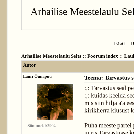
Arhailise Meestelaulu Sel
[ Otsi ]
[ 
Arhailise Meestelaulu Selts :: Foorum index
::
Lau
Autor
Lauri Õunapuu
Teema: Tarvastus s
:,: Tarvastus seal pee
:,: kuidas keelda se
mis siin hilja a'a ee
kirikherra kiusust 
Püha meeste partei
Sõnumeid:2904
uuris Tarvastusse 