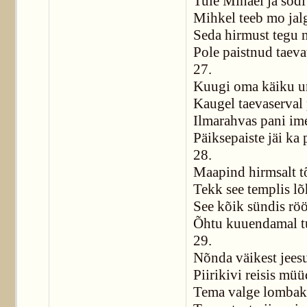
Tule Mihael ja sõdi
Mihkel teeb mo jal
Seda hirmust tegu 
Pole paistnud taev
27.
Kuugi oma käiku u
Kaugel taevaserval
Ilmarahvas pani im
Päiksepaiste jäi ka
28.
Maapind hirmsalt t
Tekk see templis lõ
See kõik sündis röö
Õhtu kuuendamal t
29.
Nõnda väikest jeesu
Piirikivi reisis müü
Tema valge lombak