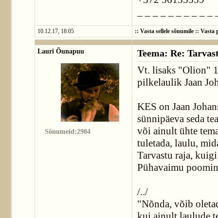
_ _ _ _ _ _ _ _ _ _ 
10.12.17, 18:05
::
Vasta sellele sõnumile
::
Vasta p
Lauri Õunapuu
Teema: Re: Tarvast
Vt. lisaks "Olion" 
pilkelaulik Jaan J
KES on Jaan Johanso
sünnipäeva seda t
või ainult ühte te
Sõnumeid:2904
tuletada, laulu, mida
Tarvastu raja, kuigi
Pühavaimu poomine
/../
"Nõnda, võib olet
kui ainult laulude 