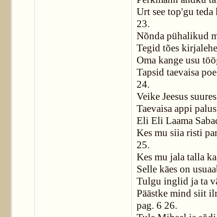
Urt see top'gu teda 
23.
Nõnda pühalikud 
Tegid tões kirjaleh
Oma kange usu töö
Tapsid taevaisa poe
24.
Veike Jeesus suures
Taevaisa appi palus
Eli Eli Laama Saba
Kes mu siia risti pa
25.
Kes mu jala talla ka
Selle käes on usuaa
Tulgu inglid ja ta 
Päästke mind siit i
pag. 6 26.