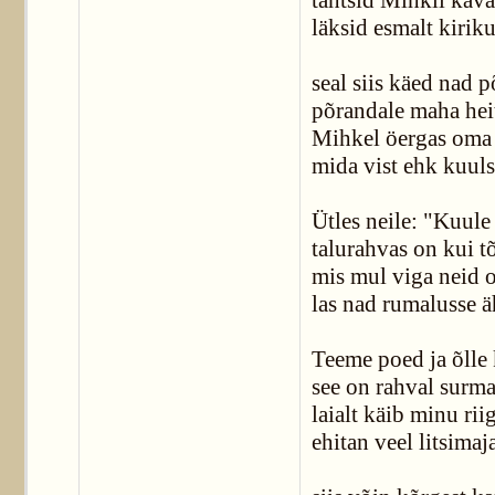
tahtsid Mihkli kava
läksid esmalt kirik
seal siis käed nad p
põrandale maha hei
Mihkel öergas oma
mida vist ehk kuul
Ütles neile: "Kuule
talurahvas on kui t
mis mul viga neid 
las nad rumalusse ä
Teeme poed ja õlle
see on rahval surm
laialt käib minu riig
ehitan veel litsimaj