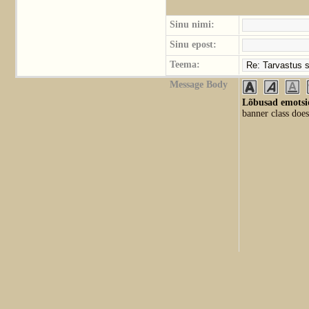
Sinu nimi:
Sinu epost:
Teema:
Message Body
Lõbusad emotsio
banner class does