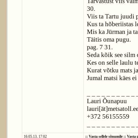
Tarvastust viis vai
30.
Viis ta Tartu juudi
Kus ta hõberiistas 
Mis ka Jürman ja t
Täitis oma pugu.
pag. 7 31.
Seda kõik see silm
Kes on selle laulu 
Kurat võtku mats j
Jumal matsi käes ei 
_ _ _ _ _ _ _ _ _ _ 
Lauri Õunapuu
lauri[ät]metsatoll.e
+372 56155559
_ _ _ _ _ _ _ _ _ _ 
16.05.13, 17:02
::
Vasta sellele sõnumile
::
Vasta p