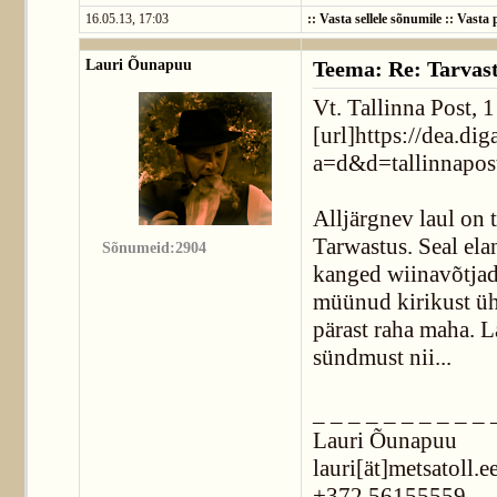
16.05.13, 17:03
::
Vasta sellele sõnumile
::
Vasta p
Lauri Õunapuu
Teema: Re: Tarvast
Vt. Tallinna Post,
[url]https://dea.dig
a=d&d=tallinnapos
Alljärgnev laul on 
Tarwastus. Seal el
Sõnumeid:2904
kanged wiinavõtjad
müünud kirikust üh
pärast raha maha. L
sündmust nii...
_ _ _ _ _ _ _ _ _ _ 
Lauri Õunapuu
lauri[ät]metsatoll.e
+372 56155559