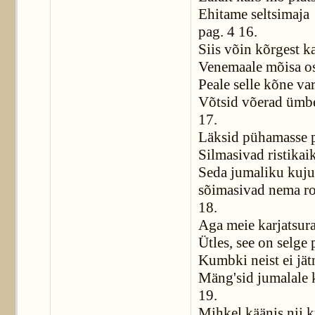
Ehitame seltsimaja
pag. 4 16.
Siis võin kõrgest ka
Venemaale mõisa o
Peale selle kõne var
Võtsid võerad ümbe
17.
Läksid pühamasse 
Silmasivad ristikai
Seda jumaliku kuju
sõimasivad nema r
18.
Aga meie karjatsur
Ütles, see on selge 
Kumbki neist ei jät
Mäng'sid jumalale 
19.
Mihkel käänis nii k