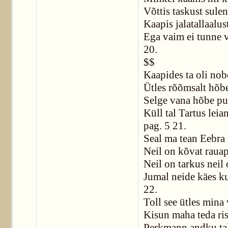
Võttis taskust sule
Kaapis jalatallaalus
Ega vaim ei tunne v
20.
$$
Kaapides ta oli nob
Ütles rõõmsalt hõb
Selge vana hõbe p
Küll tal Tartus leia
pag. 5 21.
Seal ma tean Eebra
Neil on kõvat rauap
Neil on tarkus neil
Jumal neide käes ku
22.
Toll see ütles mina v
Kisun maha teda ris
Perkmann andku tal