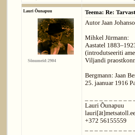
Lauri Õunapuu
Teema: Re: Tarvast
Autor Jaan Johanson
Mihkel Jürmann:
Aastatel 1883–1923 
(introdutseeriti am
Viljandi praostkonn
Sõnumeid:2904
Bergmann: Jaan Be
25. jaanuar 1916 Pai
_ _ _ _ _ _ _ _ _ _ 
Lauri Õunapuu
lauri[ät]metsatoll.e
+372 56155559
_ _ _ _ _ _ _ _ _ _ 