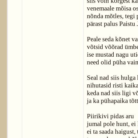
siis võin kõrgest ka
venemaale mõisa os
nõnda mõtles, tegi 
pärast palus Paistu 
Peale seda kõnet va
võtsid võõrad ümbe
ise mustad nagu uti
need olid püha vai
Seal nad siis hulga
nihutasid risti kaik
keda nad siis ligi v
ja ka pühapaika tõt
Piirikivi pidas aru
jumal pole hunt, ei
ei ta saada haigust,