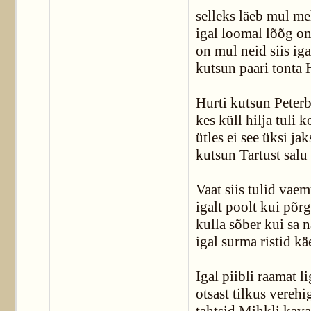
selleks läeb mul me
igal loomal lõõg on
on mul neid siis iga
kutsun paari tonta 
Hurti kutsun Peterb
kes küll hilja tuli k
ütles ei see üksi jak
kutsun Tartust salu
Vaat siis tulid vae
igalt poolt kui põr
kulla sõber kui sa n
igal surma ristid kä
Igal piibli raamat li
otsast tilkus verehi