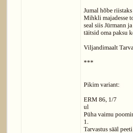
Jumal hõbe riistaks
Mihkli majadesse t
seal siis Jürmann ja
täitsid oma paksu k
Viljandimaalt Tarva
***
Pikim variant:
ERM 86, 1/7
ul
Püha vaimu poomi
1.
Tarvastus sääl peeti