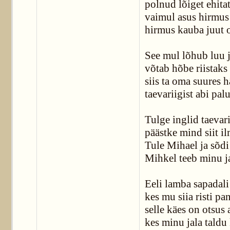
polnud lõiget ehita
vaimul asus hirmus
hirmus kauba juut 
See mul lõhub luu j
võtab hõbe riistaks
siis ta oma suures 
taevariigist abi pal
Tulge inglid taevari
päästke mind siit il
Tule Mihael ja sõdi
Mihkel teeb minu j
Eeli lamba sapadali
kes mu siia risti pan
selle käes on otsus 
kes minu jala taldu