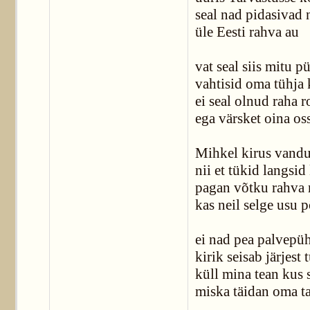
seal nad pidasivad
üle Eesti rahva au
vat seal siis mitu 
vahtisid oma tühja 
ei seal olnud raha r
ega värsket oina os
Mihkel kirus vandu
nii et tükid langsid
pagan võtku rahva
kas neil selge usu 
ei nad pea palvepüh
kirik seisab järjest 
küll mina tean kus 
miska täidan oma t