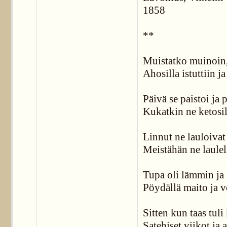
1858
**
Muistatko muinoin,
Ahosilla istuttiin ja
Päivä se paistoi ja p
Kukatkin ne ketosil
Linnut ne lauloivat
Meistähän ne lauleliv
Tupa oli lämmin ja 
Pöydällä maito ja v
Sitten kun taas tul
Satehiset viikot ja