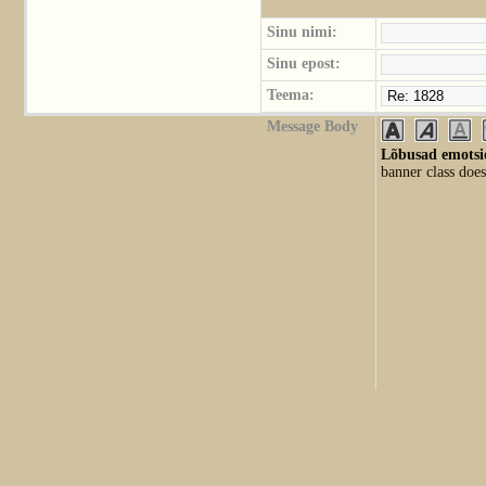
Sinu nimi:
Sinu epost:
Teema:
Message Body
Lõbusad emotsio
banner class does