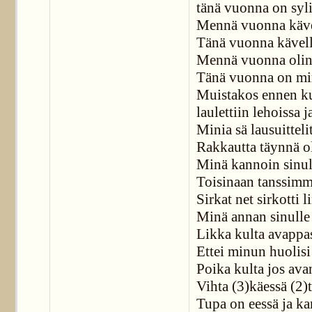
tänä vuonna on syl
Mennä vuonna kävel
Tänä vuonna kävell
Mennä vuonna olin 
Tänä vuonna on mi
Muistakos ennen ku
laulettiin lehoissa j
Minia sä lausuitteli
Rakkautta täynnä o
Minä kannoin sinull
Toisinaan tanssimme
Sirkat net sirkotti l
Minä annan sinulle 
Likka kulta avappas
Ettei minun huolisi
Poika kulta jos ava
Vihta (3)käessä (2)
Tupa on eessä ja k