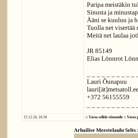
Paripa meistäkin tul
Sinusta ja minustapa
Ääni se kuuluu ja h
Tuolla net visertää 
Meitä net laulaa jot
JR 85149
Elias Lönnrot Lönn
_ _ _ _ _ _ _ _ _ _ 
Lauri Õunapuu
lauri[ät]metsatoll.e
+372 56155559
_ _ _ _ _ _ _ _ _ _ 
15.12.24, 16:34
::
Vasta sellele sõnumile
::
Vasta p
Arhailise Meestelaulu Selts