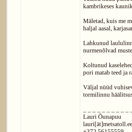
kambrikeses kaunik
Mäletad, kuis me m
haljal aasal, karjas
Lahkunud laululinn
nurmenõlvad muste
Koltunud kaselehed
pori matab teed ja r
Väljal nüüd vuhise
tormilinnu häälitsu
_ _ _ _ _ _ _ _ _ _ 
Lauri Õunapuu
lauri[ät]metsatoll.e
+372 56155559