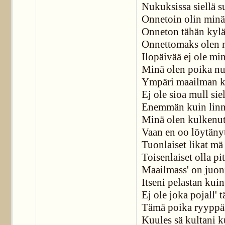
Nukuksissa siellä s
Onnetoin olin minä 
Onneton tähän kylä
Onnettomaks olen 
Ilopäivää ej ole mi
Minä olen poika n
Ympäri maailman k
Ej ole sioa mull siel
Enemmän kuin linnu
Minä olen kulkenut
Vaan en oo löytänyt
Tuonlaiset likat m
Toisenlaiset olla pi
Maailmass' on juoni
Itseni pelastan kuin
Ej ole joka pojall' 
Tämä poika ryyppää
Kuules sä kultani k