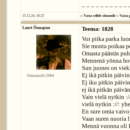
_ _ _ _ _ _ _ _ _ _ 
15.12.24, 16:25
::
Vasta sellele sõnumile
::
Vasta p
Lauri Õunapuu
Teema: 1828
Voi piika parka luo
Sie monta poikaa pet
Omasta päästäs puhel
Mennenä yönna houku
Sun juones on viekk
Ej ikä pitkin päivi
Sõnumeid:2904
Ej iku pitkin päivin
ej ikä pitkän päivä
Vain vielä nytkin :
vielä nytkin ://: yh
En sure omia vaivo
Vaan suren nuoria l
Mennä vuonna oli I