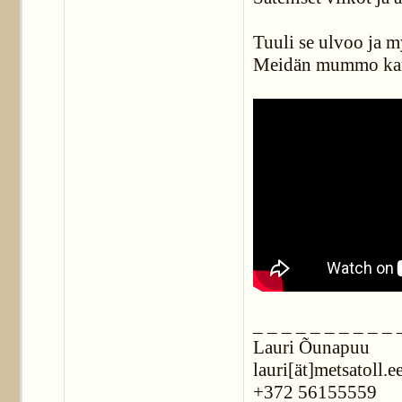
Tuuli se ulvoo ja 
Meidän mummo kamm
_ _ _ _ _ _ _ _ _ _ 
Lauri Õunapuu
lauri[ät]metsatoll.e
+372 56155559