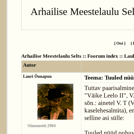
Arhailise Meestelaulu Sel
[ Otsi ]
[ 
Arhailise Meestelaulu Selts :: Foorum index
::
Lau
Autor
Lauri Õunapuu
Teema: Tuuled nüü
Tuttav paarisalmine
"Väike Leelo II", V
sõn.: ainetel V. T 
kaselehesalmita), en
selline asi sülle:
Sõnumeid:2904
Tuuled nüüd puhuva