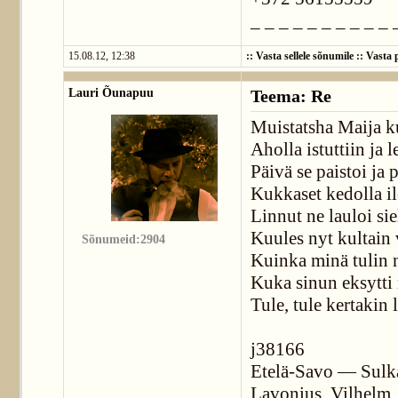
_ _ _ _ _ _ _ _ _ _ 
15.08.12, 12:38
::
Vasta sellele sõnumile
::
Vasta p
Lauri Õunapuu
Teema: Re
Muistatsha Maija ku
Aholla istuttiin ja l
Päivä se paistoi ja p
Kukkaset kedolla i
Linnut ne lauloi sie
Kuules nyt kultain 
Sõnumeid:2904
Kuinka minä tulin n
Kuka sinun eksytti 
Tule, tule kertakin 
j38166
Etelä-Savo — Sulk
Lavonius, Vilhelm