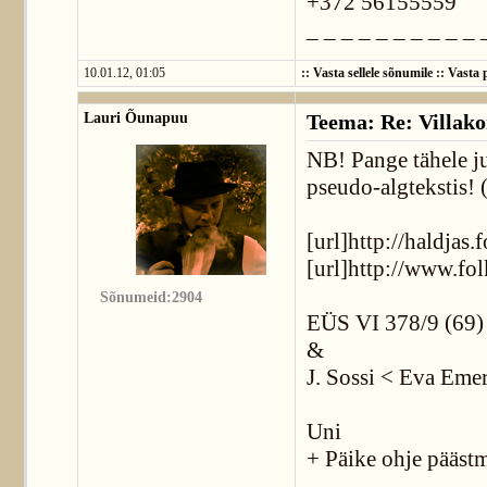
+372 56155559
_ _ _ _ _ _ _ _ _ _ 
10.01.12, 01:05
::
Vasta sellele sõnumile
::
Vasta p
Lauri Õunapuu
Teema: Re: Villako
NB! Pange tähele j
pseudo-algtekstis! (
[url]http://haldjas.f
[url]http://www.folk
Sõnumeid:2904
EÜS VI 378/9 (69) <
&
J. Sossi < Eva Emer
Uni
+ Päike ohje pääst