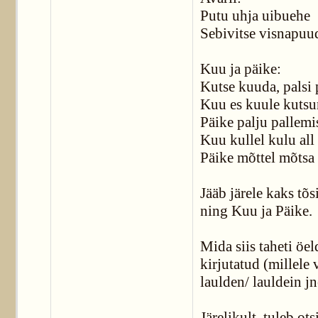
Putu uhja uibuehe
Sebivitse visnapuu
Kuu ja päike:
Kutse kuuda, palsi 
Kuu es kuule kutsu
Päike palju pallemi
Kuu kullel kulu all
Päike mõttel mõtsa 
Jääb järele kaks tõ
ning Kuu ja Päike.
Mida siis taheti öe
kirjutatud (millele 
laulden/ lauldein j
Järelikult, tuleb ot