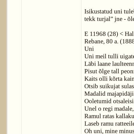
Isikustatud uni tule
tekk turjal” jne - õl
E 11968 (28) < Halli
Rebane, 80 a. (188
Uni
Uni meil tulli uigat
Läbi laane laulteen
Pisut õlge tall peon
Kaits olli kõrta kai
Otsib suikujat sulas
Madalid majapidäji
Ooletumid otsaleisi
Unel o regi madale,
Ramul ratas kallaku
Laseb ramu ratteeil
Oh uni, mine minus