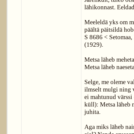
lähikonnast. Eeldad
Meeleldä yks om m
päältä päitsildä ho
S 8686 < Setomaa, 
(1929).
Metsa läheb meheta
Metsa läheb naeset
Selge, me oleme val
ilmselt mulgi ning 
ei mahtunud värssi 
küll): Metsa läheb
juhita.
Aga miks läheb nain