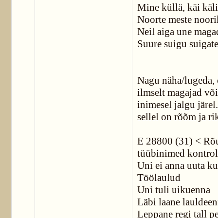
Mine küllä, käi käli
Noorte meste noorik
Neil aiga une maga
Suure suigu suigate
Nagu näha/lugeda, o
ilmselt magajad või
inimesel jalgu järel
sellel on rõõm ja ri
E 28800 (31) < Rõu
tüübinimed kontrol
Uni ei anna uuta k
Töölaulud
Uni tuli uikuenna
Läbi laane lauldee
Leppane regi tall p