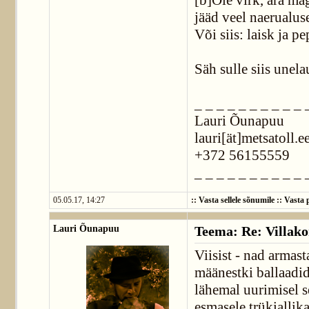
[b]Ole virk, ära mag
jääd veel naerualus
Või siis: laisk ja p
Säh sulle siis unela
_ _ _ _ _ _ _ _ _ _ 
Lauri Õunapuu
lauri[ät]metsatoll.e
+372 56155559
_ _ _ _ _ _ _ _ _ _ 
05.05.17, 14:27
::
Vasta sellele sõnumile
::
Vasta p
Lauri Õunapuu
Teema: Re: Villako
Viisist - nad armas
määnestki ballaadid
lähemal uurimisel s
esmasele trükiallik