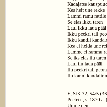
Kadajatse kauspuu
Kes heit une rekke
Lammi ramu rattile
Se elas ikku taren
Laul ikku laua pääl
Ikku peekri tall pe
Ikku kandli kandal
Kea ei heida une re
Lamme ei rammu rat
Se iks elas ilu taren
Laul ilu laua pääl
Ilu peekri tall peon
Ilu kanni kandalinn
E, StK 32, 54/5 (3
Peetri t., s. 1870 a.
Unine neiu