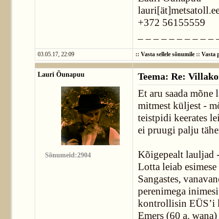
lauri[ät]metsatoll.e
+372 56155559
_ _ _ _ _ _ _ _ _ _ 
03.05.17, 22:09
::
Vasta sellele sõnumile
::
Vasta p
Lauri Õunapuu
Teema: Re: Villako
Et aru saada mõne l
mitmest küljest - m
teistpidi keerates l
ei pruugi palju täh
Kõigepealt lauljad 
Sõnumeid:2904
Lotta leiab esimese 
Sangastes, vanavane
perenimega inimesi 
kontrollisin EÜS’i k
Emers (60 a. wana) 