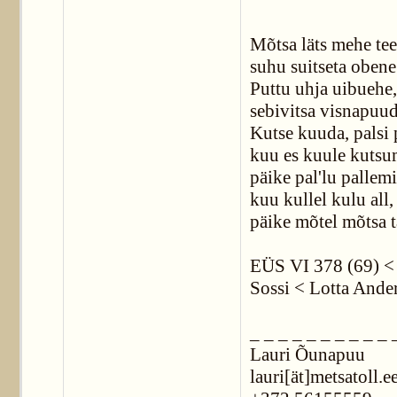
Mõtsa läts mehe tee
suhu suitseta obene
Puttu uhja uibuehe,
sebivitsa visnapuud
Kutse kuuda, palsi 
kuu es kuule kutsum
päike pal'lu pallemi
kuu kullel kulu all,
päike mõtel mõtsa t
EÜS VI 378 (69) < S
Sossi < Lotta Ander
_ _ _ _ _ _ _ _ _ _ 
Lauri Õunapuu
lauri[ät]metsatoll.e