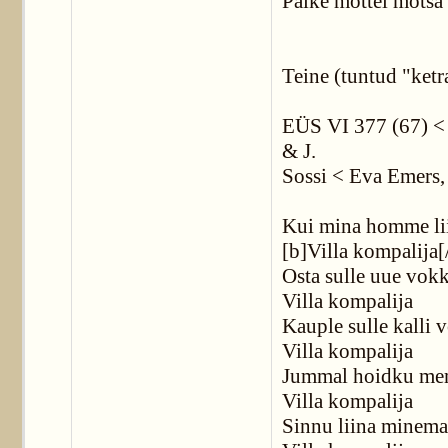
Päike mõttel mõtsa 
Teine (tuntud "ketra
EÜS VI 377 (67) < S
& J.
Sossi < Eva Emers, 
Kui mina homme lii
[b]Villa kompalija[
Osta sulle uue vokk
Villa kompalija
Kauple sulle kalli 
Villa kompalija
Jummal hoidku m
Villa kompalija
Sinnu liina minema