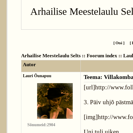
Arhailise Meestelaulu Sel
[ Otsi ]
[ 
Arhailise Meestelaulu Selts :: Foorum index
::
Lau
Autor
Lauri Õunapuu
Teema: Villakomba
[url]http://www.fo
3. Päiv uhjõ pästmä
[img]http://www.fo
Sõnumeid:2904
Uni tuli uiken,