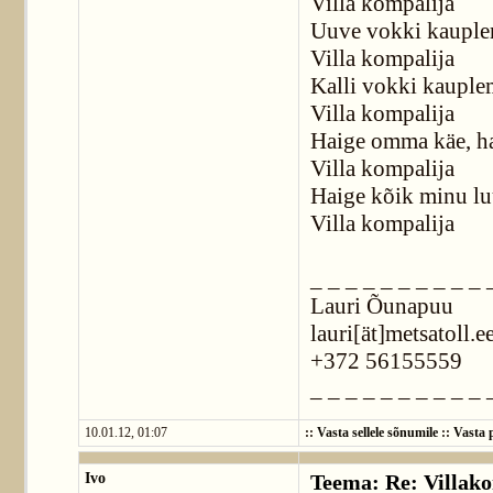
Villa kompalija
Uuve vokki kauple
Villa kompalija
Kalli vokki kauple
Villa kompalija
Haige omma käe, ha
Villa kompalija
Haige kõik minu luu
Villa kompalija
_ _ _ _ _ _ _ _ _ _ 
Lauri Õunapuu
lauri[ät]metsatoll.e
+372 56155559
_ _ _ _ _ _ _ _ _ _ 
10.01.12, 01:07
::
Vasta sellele sõnumile
::
Vasta p
Ivo
Teema: Re: Villako