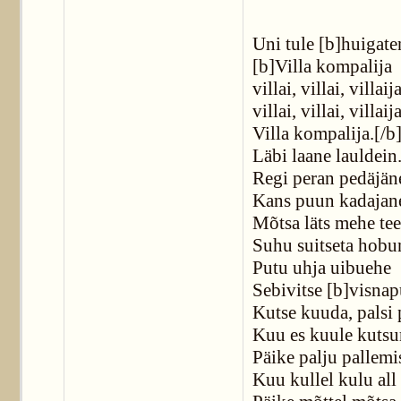
Uni tule [b]huigate
[b]Villa kompalija
villai, villai, villaij
villai, villai, villaij
Villa kompalija.[/b
Läbi laane lauldein
Regi peran pedäjän
Kans puun kadajan
Mõtsa läts mehe te
Suhu suitseta hobu
Putu uhja uibuehe
Sebivitse [b]visna
Kutse kuuda, palsi 
Kuu es kuule kutsu
Päike palju pallemi
Kuu kullel kulu all