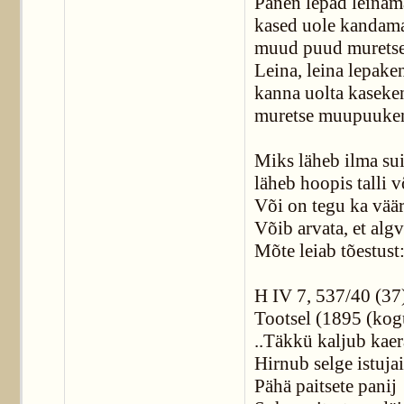
Panen lepad leinam
kased uole kandama
muud puud murets
Leina, leina lepake
kanna uolta kaseke
muretse muupuuke
Miks läheb ilma suit
läheb hoopis talli v
Või on tegu ka vää
Võib arvata, et alg
Mõte leiab tõestust
H IV 7, 537/40 (37
Tootsel (1895 (kog
..Täkkü kaljub kaer
Hirnub selge istuja
Pähä paitsete panij