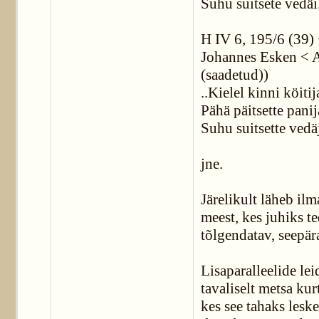
Suhu suitsete vedäi.
H IV 6, 195/6 (39) 
Johannes Esken < 
(saadetud))
..Kielel kinni köitij
Pähä päitsette pani
Suhu suitsette vedä
jne.
Järelikult läheb ilm
meest, kes juhiks t
tõlgendatav, seepära
Lisaparalleelide lei
tavaliselt metsa kur
kes see tahaks lesk