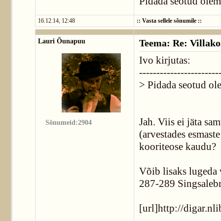
Pidada seotud olema
16.12.14, 12:48
::
Vasta sellele sõnumile
::
Lauri Õunapuu
Teema: Re: Villako
Ivo kirjutas:
-----------------------
> Pidada seotud ole
Jah. Viis ei jäta s
Sõnumeid:2904
(arvestades esmaste 
kooriteose kaudu?
Võib lisaks lugeda 
287-289 Singsalebro
[url]http://digar.n