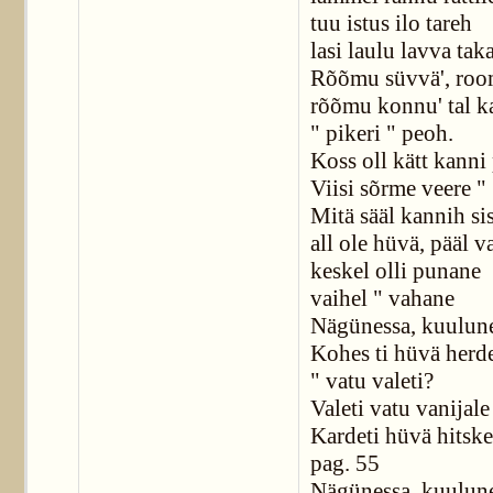
tuu istus ilo tareh
lasi laulu lavva tak
Rõõmu süvvä', roo
rõõmu konnu' tal k
" pikeri " peoh.
Koss oll kätt kanni
Viisi sõrme veere "
Mitä sääl kannih sis
all ole hüvä, pääl v
keskel olli punane
vaihel " vahane
Nägünessa, kuulune
Kohes ti hüvä herde
" vatu valeti?
Valeti vatu vanijale
Kardeti hüvä hitske
pag. 55
Nägünessa, kuulun