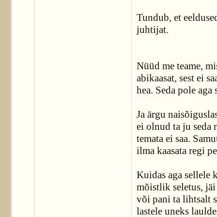
Tundub, et eeldused 
juhtijat.
Nüüd me teame, mis 
abikaasat, sest ei 
hea. Seda pole aga 
Ja ärgu naisõigusla
ei olnud ta ju seda 
temata ei saa. Samu
ilma kaasata regi pe
Kuidas aga sellele 
mõistlik seletus, j
või pani ta lihtsalt
lastele uneks laulde