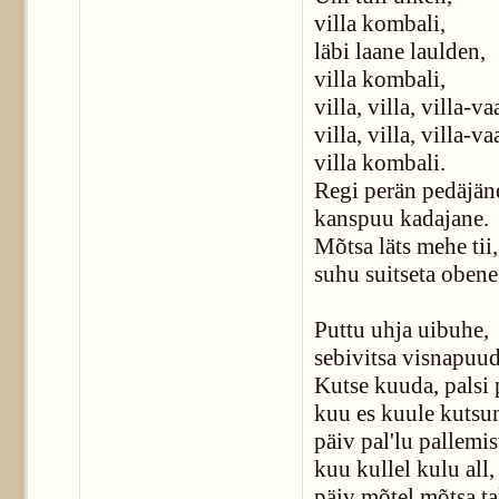
villa kombali,
läbi laane laulden,
villa kombali,
villa, villa, villa-va
villa, villa, villa-va
villa kombali.
Regi perän pedäjän
kanspuu kadajane.
Mõtsa läts mehe tii,
suhu suitseta obene
Puttu uhja uibuhe,
sebivitsa visnapuu
Kutse kuuda, palsi 
kuu es kuule kutsum
päiv pal'lu pallemis
kuu kullel kulu all,
päiv mõtel mõtsa ta