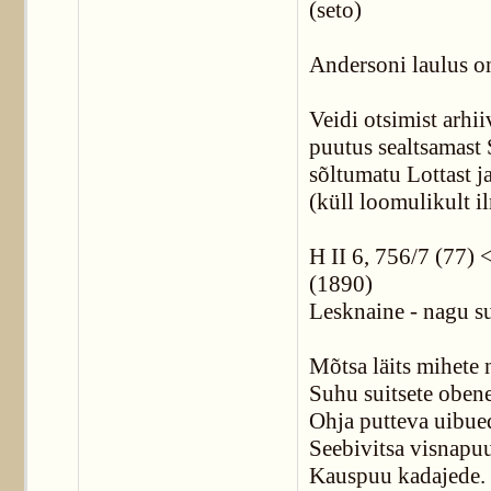
(seto)
Andersoni laulus on
Veidi otsimist arhii
puutus sealtsamast S
sõltumatu Lottast j
(küll loomulikult 
H II 6, 756/7 (77) <
(1890)
Lesknaine - nagu s
Mõtsa läits mihete 
Suhu suitsete obene
Ohja putteva uibue
Seebivitsa visnapu
Kauspuu kadajede.