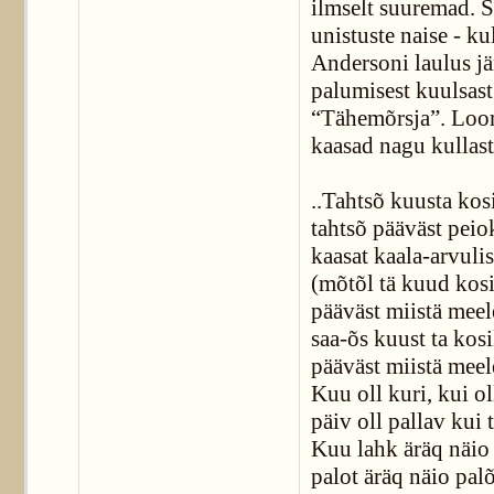
ilmselt suuremad. S
unistuste naise - ku
Andersoni laulus jä
palumisest kuulsast
“Tähemõrsja”. Loom
kaasad nagu kullast
..Tahtsõ kuusta kosi
tahtsõ pääväst peio
kaasat kaala-arvulis
(mõtõl tä kuud kosi
pääväst miistä meele
saa-õs kuust ta kosi
pääväst miistä meele
Kuu oll kuri, kui o
päiv oll pallav kui t
Kuu lahk äräq näio
palot äräq näio palõ