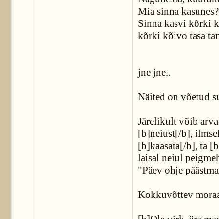
Mia sinna kasunes?
Sinna kasvi kõrki 
kõrki kõivo tasa t
jne jne..
Näited on võetud su
Järelikult võib arva
[b]neiust[/b], ilmsel
[b]kaasata[/b], ta [
laisal neiul peigmeh
"Päev ohje päästma
Kokkuvõttev moraal