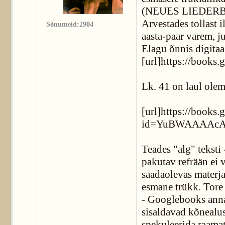
(NEUES LIEDER
Arvestades tollast i
Sõnumeid:2904
aasta-paar varem, j
Elagu õnnis digitaa
[url]https://boo
Lk. 41 on laul ole
[url]https://books.
id=YuBWAAAAcAA
Teades "alg" teksti 
pakutav refrään ei v
saadaolevas materja
esmane trükk. Tore 
- Googlebooks anna
sisaldavad kõnealust
spekuleerida raamat