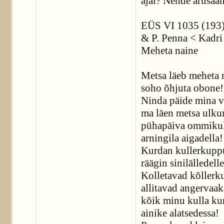
ajal? Nende arusaa
EÜS VI 1035 (193) <
& P. Penna < Kadri 
Meheta naine
Metsa läeb meheta 
soho õhjuta obone!
Ninda päide mina v
ma läen metsa ulku
pühapäiva ommikul
arningila aigadella!
Kurdan kullerkuppu
räägin sinilälledelle
Kolletavad kõllerk
allitavad angervaak
kõik minu kulla kur
ainike alatsedessa!