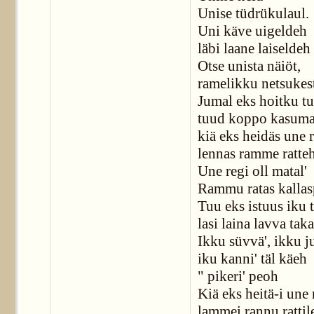
Unise tüdrükulaul.
Uni käve uigeldeh
läbi laane laiseldeh
Otse unista näiöt,
ramelikku netsukes
Jumal eks hoitku tu
tuud koppo kasuma
kiä eks heidäs une 
lennas ramme ratte
Une regi oll matal'
Rammu ratas kallas
Tuu eks istuus iku t
lasi laina lavva tak
Ikku süvvä', ikku j
iku kanni' täl käeh
" pikeri' peoh
Kiä eks heitä-i une 
lammei rannu rattil