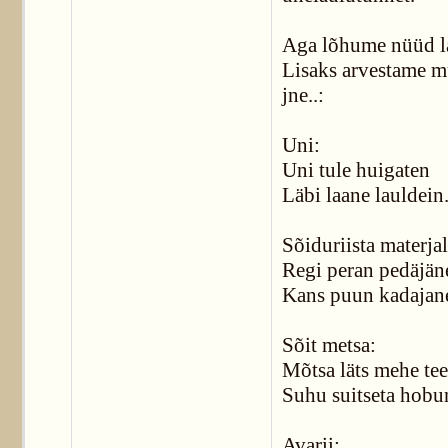
Aga lõhume nüüd lau
Lisaks arvestame mu
jne..:
Uni:
Uni tule huigaten
Läbi laane lauldein
Sõiduriista materjal
Regi peran pedäjän
Kans puun kadajan
Sõit metsa:
Mõtsa läts mehe tee
Suhu suitseta hobu
Avarii: