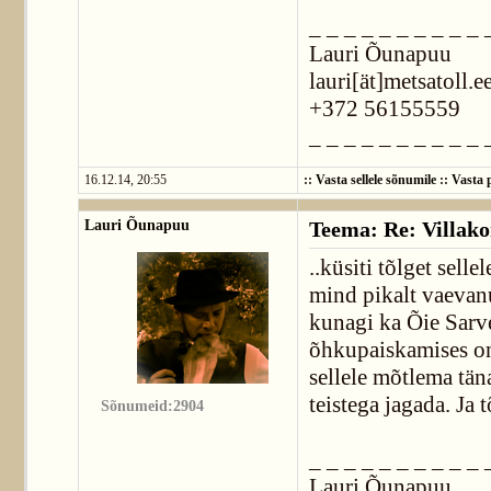
_ _ _ _ _ _ _ _ _ _ 
Lauri Õunapuu
lauri[ät]metsatoll.e
+372 56155559
_ _ _ _ _ _ _ _ _ _ 
16.12.14, 20:55
::
Vasta sellele sõnumile
::
Vasta p
Lauri Õunapuu
Teema: Re: Villako
..küsiti tõlget sell
mind pikalt vaevanu
kunagi ka Õie Sarv
õhkupaiskamises on
sellele mõtlema tän
teistega jagada. Ja 
Sõnumeid:2904
_ _ _ _ _ _ _ _ _ _ 
Lauri Õunapuu