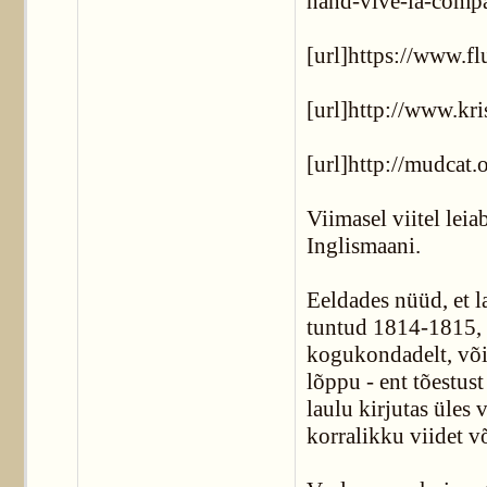
hand-vive-la-compa
[url]https://www.f
[url]http://www.kr
[url]http://mudcat.
Viimasel viitel lei
Inglismaani.
Eeldades nüüd, et l
tuntud 1814-1815, võ
kogukondadelt, või
lõppu - ent tõestust
laulu kirjutas üles 
korralikku viidet võ