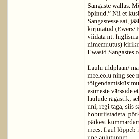
Sangaste wallas. M
õpinud.” Nii et küs
Sangastesse sai, jä
kirjutatud (Ewers/ 
viidata nt. Inglisma
nimemuutus) kiriku
Ewasid Sangastes on
Laulu üldplaan/ ma
meeleolu ning see m
tõlgendamisküsimus
esimeste värsside e
laulude rägastik, se
uni, regi taga, siis
hoburiistadeta, põr
päikest kummardama,
mees. Laul lõppeb i
unelaulutunnet.