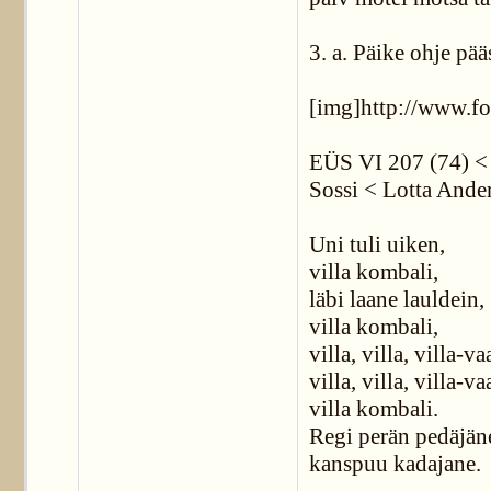
3. a. Päike ohje pä
[img]http://www.fo
EÜS VI 207 (74) < S
Sossi < Lotta Ander
Uni tuli uiken,
villa kombali,
läbi laane lauldein,
villa kombali,
villa, villa, villa-va
villa, villa, villa-va
villa kombali.
Regi perän pedäjän
kanspuu kadajane.