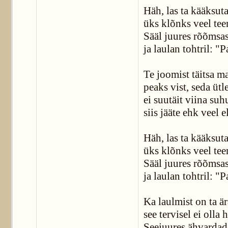
Häh, las ta kääksuta
üks klõnks veel tee
Sääl juures rõõmsas
ja laulan tohtril: "
Te joomist täitsa m
peaks vist, seda ütle
ei suutäit viina su
siis jääte ehk veel 
Häh, las ta kääksuta
üks klõnks veel tee
Sääl juures rõõmsas
ja laulan tohtril: "
Ka laulmist on ta ä
see tervisel ei olla 
Seejuures ähvardad