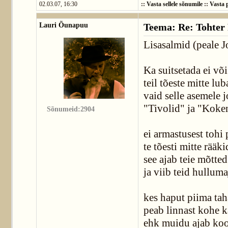
02.03.07, 16:30
::
Vasta sellele sõnumile
::
Vasta p
Lauri Õunapuu
Teema: Re: Tohter 
Lisasalmid (peale Jo
Ka suitsetada ei võ
teil tõeste mitte lu
vaid selle asemele 
"Tivolid" ja "Koke
Sõnumeid:2904
ei armastusest tohi 
te tõesti mitte rääki
see ajab teie mõtted
ja viib teid hulluma
kes haput piima tah
peab linnast kohe 
ehk muidu ajab koo