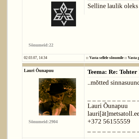
Selline laulik oleks 
Sõnumeid:22
02.03.07, 14:34
::
Vasta sellele sõnumile
::
Vasta p
Lauri Õunapuu
Teema: Re: Tohter 
..mõtted sinnasuund
_ _ _ _ _ _ _ _ _ _ 
Lauri Õunapuu
lauri[ät]metsatoll.e
+372 56155559
Sõnumeid:2904
_ _ _ _ _ _ _ _ _ _ 