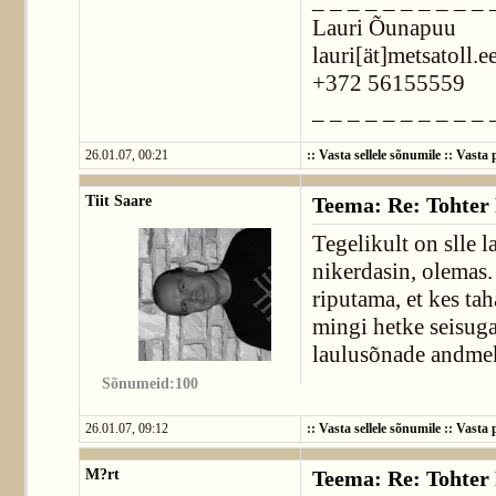
_ _ _ _ _ _ _ _ _ _ 
Lauri Õunapuu
lauri[ät]metsatoll.e
+372 56155559
_ _ _ _ _ _ _ _ _ _ 
26.01.07, 00:21
::
Vasta sellele sõnumile
::
Vasta p
Tiit Saare
Teema: Re: Tohter 
Tegelikult on slle 
nikerdasin, olemas.
riputama, et kes ta
mingi hetke seisuga
laulusõnade andme
Sõnumeid:100
26.01.07, 09:12
::
Vasta sellele sõnumile
::
Vasta p
M?rt
Teema: Re: Tohter 