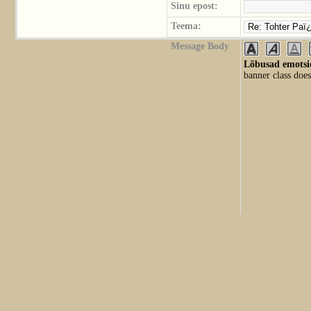
Sinu epost:
Teema:
Message Body
Lõbusad emotsio
banner class does