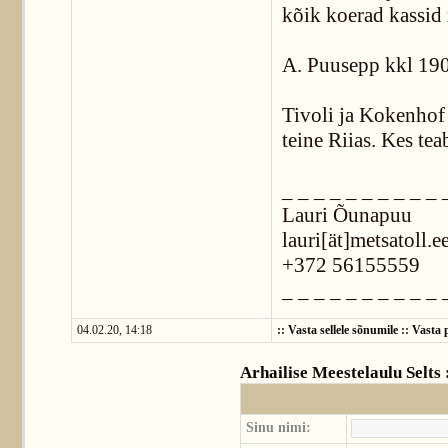
kõik koerad kassid
A. Puusepp kkl 190
Tivoli ja Kokenhof
teine Riias. Kes te
_ _ _ _ _ _ _ _ _ _ 
Lauri Õunapuu
lauri[ät]metsatoll.e
+372 56155559
_ _ _ _ _ _ _ _ _ _ 
04.02.20, 14:18
::
Vasta sellele sõnumile
::
Vasta p
Arhailise Meestelaulu Selts
Sinu nimi: