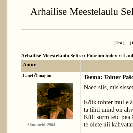
Arhailise Meestelaulu Sel
[ Otsi ]
[ 
Arhailise Meestelaulu Selts :: Foorum index
::
Lau
Autor
Lauri Õunapuu
Teema: Tohter Pašo
Näed siis, mis sisse
Kõik tohter mulle ä
ta tihti mind on äh
Küll surm teid pea 
te olete nii kahvata
Sõnumeid:2904