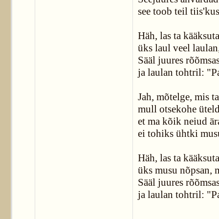
see toob teil tiis'ku
Häh, las ta kääksuta
üks laul veel laulan
Sääl juures rõõmsas
ja laulan tohtril: "
Jah, mõtelge, mis ta
mull otsekohe üteld
et ma kõik neiud är
ei tohiks ühtki mus
Häh, las ta kääksuta
üks musu nõpsan, m
Sääl juures rõõmsas
ja laulan tohtril: "