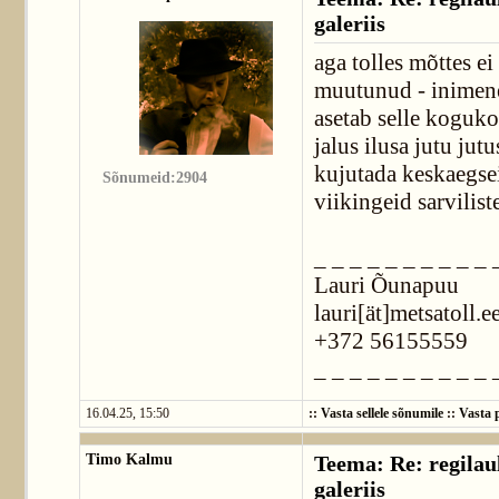
galeriis
aga tolles mõttes e
muutunud - inimene 
asetab selle koguko
jalus ilusa jutu jut
kujutada keskaegse
Sõnumeid:2904
viikingeid sarvilist
_ _ _ _ _ _ _ _ _ _ 
Lauri Õunapuu
lauri[ät]metsatoll.e
+372 56155559
_ _ _ _ _ _ _ _ _ _ 
16.04.25, 15:50
::
Vasta sellele sõnumile
::
Vasta p
Timo Kalmu
Teema: Re: regilaul
galeriis