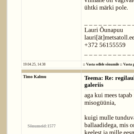
viimane oli vägival
ühtki märki pole.
_ _ _ _ _ _ _ _ _ _ 
Lauri Õunapuu
lauri[ät]metsatoll.e
+372 56155559
_ _ _ _ _ _ _ _ _ _ 
19.04.25, 14:38
::
Vasta sellele sõnumile
::
Vasta p
Timo Kalmu
Teema: Re: regilaul
galeriis
aga kui mees tapab 
misogüünia,
kuigi mulle tunduva
ballaadidega, mis o
Sõnumeid:1577
keelest ja mille ee