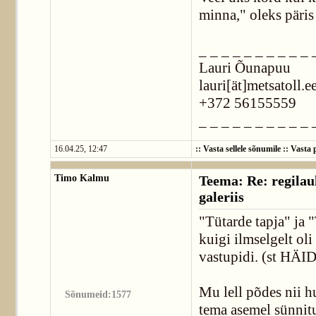
minna," oleks päris
_ _ _ _ _ _ _ _ _ _ 
Lauri Õunapuu
lauri[ät]metsatoll.e
+372 56155559
_ _ _ _ _ _ _ _ _ _ 
16.04.25, 12:47
::
Vasta sellele sõnumile
::
Vasta p
Timo Kalmu
Teema: Re: regilaul
galeriis
"Tütarde tapja" ja 
kuigi ilmselgelt ol
vastupidi. (st HÄID 
Mu lell põdes nii hul
Sõnumeid:1577
tema asemel sünnitu