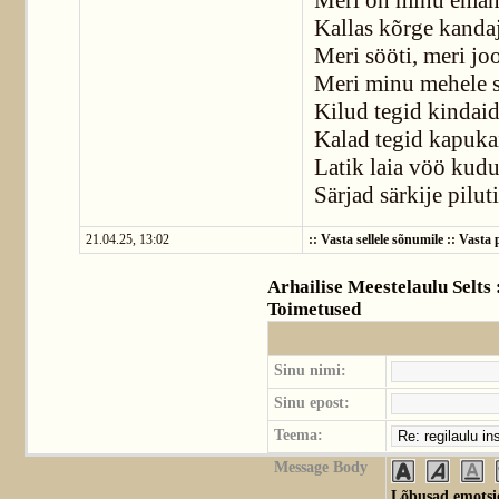
Meri on minu eman
Kallas kõrge kandaj
Meri sööti, meri joo
Meri minu mehele s
Kilud tegid kindaid
Kalad tegid kapuka
Latik laia vöö kudu
Särjad särkije piluti
21.04.25, 13:02
::
Vasta sellele sõnumile
::
Vasta p
Arhailise Meestelaulu Selts
Toimetused
Sinu nimi:
Sinu epost:
Teema:
Message Body
Lõbusad emotsio