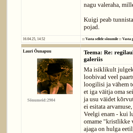
nagu valeraha, mille
Kuigi peab tunnista
pojad.
16.04.25, 14:52
::
Vasta sellele sõnumile
::
Vasta p
Lauri Õunapuu
Teema: Re: regilaul
galeriis
Ma isiklikult julge
loobivad veel paartu
loogilisi ja vähem 
et iga väitja oma se
ja usu väidet kõrvut
Sõnumeid:2904
ei esitata arvamuse,
Veelgi enam - kui l
omame "kristlikke v
ajaga on hulga eeti