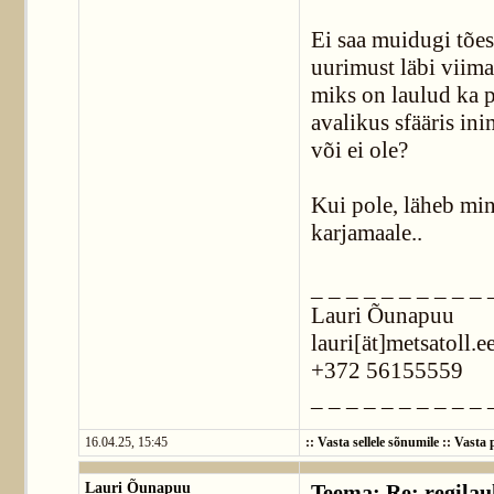
Ei saa muidugi tões
uurimust läbi viima 
miks on laulud ka po
avalikus sfääris in
või ei ole?
Kui pole, läheb min
karjamaale..
_ _ _ _ _ _ _ _ _ _ 
Lauri Õunapuu
lauri[ät]metsatoll.e
+372 56155559
_ _ _ _ _ _ _ _ _ _ 
16.04.25, 15:45
::
Vasta sellele sõnumile
::
Vasta p
Lauri Õunapuu
Teema: Re: regilaul