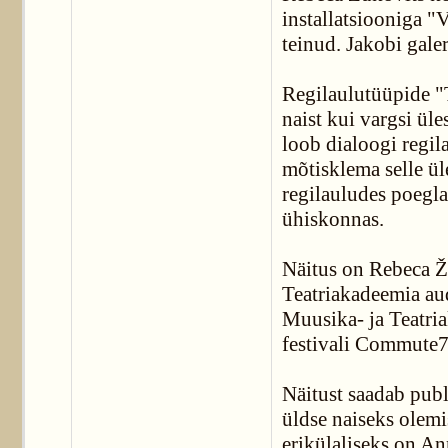
installatsiooniga "
teinud. Jakobi galer
Regilaulutüüpide "T
naist kui vargsi üle
loob dialoogi regila
mõtisklema selle ül
regilauludes poegl
ühiskonnas.
Näitus on Rebeca Ž
Teatriakadeemia aud
Muusika- ja Teatria
festivali Commute7 r
Näitust saadab publ
üldse naiseks olemi
erikülaliseks on An