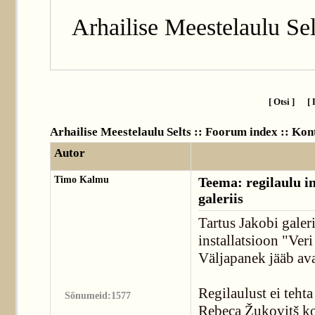
Arhailise Meestelaulu Sel
[ Otsi ]
[ 
Arhailise Meestelaulu Selts :: Foorum index
::
Kont
Autor
Timo Kalmu
Teema: regilaulu in
galeriis
Tartus Jakobi galer
installatsioon "Veri
Väljapanek jääb avat
Regilaulust ei tehta
Sõnumeid:1577
Rebeca Žukovitš ko