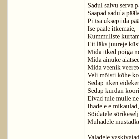
Sadul salvu serva p
Saapad sadula pääle
Piitsa uksepiida pää
Ise pääle itkemaie,
Kummuliste kurtam
Eit läks juureje kü
Mida itked poiga n
Mida ainuke alatse
Mida veenik veeret
Veli mõisti kõhe ko
Sedap itken eideke
Sedap kurdan koori
Eivad tule mulle n
Ihadele elmikaulad,
Sõidatele sõrikeselj
Muhadele mustadk
Valadele vaskivaiad