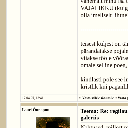
vähemalt minu isa 
VAJALIKKU (kuigi s
olla imeliselt lihtne
-----------------------
teisest küljest on 
pärandatakse pojale
viiakse tööle võõra
omale selline poeg,
kindlasti pole see 
kristlik kui paganli
17.04.25, 13:41
::
Vasta sellele sõnumile
::
Vasta p
Lauri Õunapuu
Teema: Re: regilaul
galeriis
Nähtused, millest m