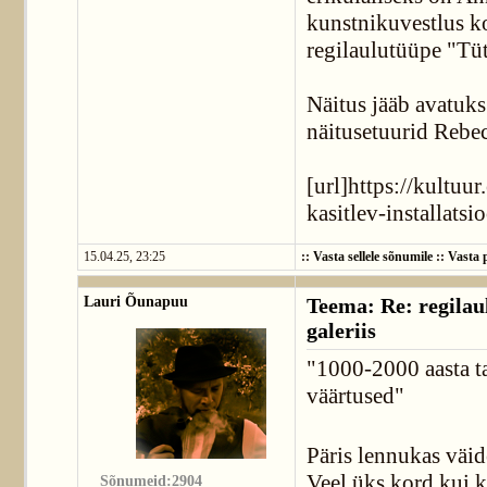
kunstnikuvestlus k
regilaulutüüpe "Tüta
Näitus jääb avatuks 
näitusetuurid Rebec
[url]https://kultuur
kasitlev-installatsi
15.04.25, 23:25
::
Vasta sellele sõnumile
::
Vasta p
Lauri Õunapuu
Teema: Re: regilaul
galeriis
"1000-2000 aasta t
väärtused"
Päris lennukas väid
Veel üks kord kui 
Sõnumeid:2904