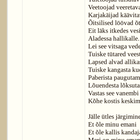
Veetoojad veeretav
Karjakäijad käävita
Õitsilised löövad õ
Eit läks itkedes ves
Aladessa hallikalle.
Lei see vitsaga vede
Tuiske tütared veest
Lapsed alvad allika
Tuiske kangasta k
Paberista paugutam
Lõuendesta lõksut
Vastas see vanembi 
Kõhe kostis keskim
Jälle ütles järgimin
Et õle minu emani
Et õle kallis kandaj