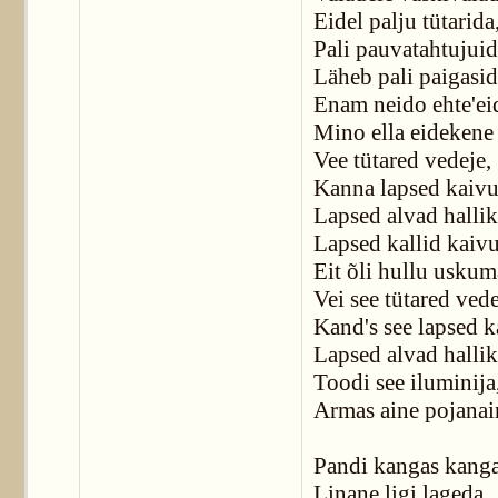
Eidel palju tütarida
Pali pauvatahtujuid
Läheb pali paigasid
Enam neido ehte'ei
Mino ella eidekene
Vee tütared vedeje,
Kanna lapsed kaivu
Lapsed alvad hallik
Lapsed kallid kaivu
Eit õli hullu uskum
Vei see tütared vede
Kand's see lapsed k
Lapsed alvad hallik
Toodi see iluminija
Armas aine pojanai
Pandi kangas kanga
Linane ligi lageda,