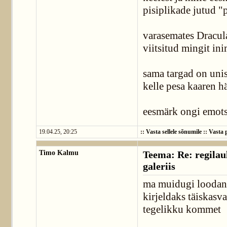
pisiplikade jutud "p
varasemates Dracula
viitsitud mingit in
sama targad on unis
kelle pesa kaaren h
eesmärk ongi emot
19.04.25, 20:25
::
Vasta sellele sõnumile
::
Vasta p
Timo Kalmu
Teema: Re: regilaul
galeriis
ma muidugi loodan, 
kirjeldaks täiskasv
tegelikku kommet