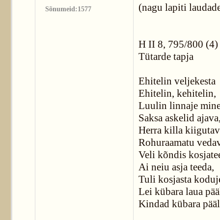
(nagu lapiti laudad
Sõnumeid:1577
H II 8, 795/800 (4
Tütarde tapja
Ehitelin veljekesta
Ehitelin, kehitelin,
Luulin linnaje min
Saksa askelid ajava
Herra killa kiigutav
Rohuraamatu vedav
Veli kõndis kosjate
Ai neiu asja teeda,
Tuli kosjasta koduj
Lei kübara laua pää
Kindad kübara pääl