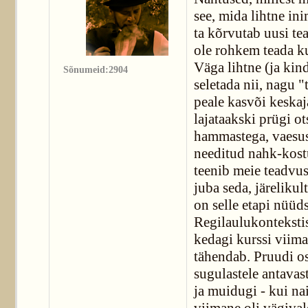
see, mida lihtne ini
ta kõrvutab uusi te
ole rohkem teada ku
Väga lihtne (ja kin
Sõnumeid:2904
seletada nii, nagu 
peale kasvõi keskaj
lajataakski prügi o
hammastega, vaesus 
needitud nahk-kostü
teenib meie teadvust
juba seda, järelikul
on selle etapi nüüd
Regilaulukontekstis
kedagi kurssi viima 
tähendab. Pruudi os
sugulastele antavas
ja muidugi - kui nai