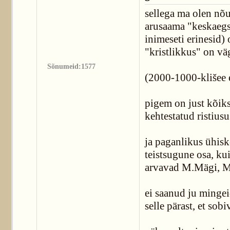
sellega ma olen nõ
arusaama "keskaegsei
inimeseti erinesid)
"kristlikkus" on vä
Sõnumeid:1577
(2000-1000-klišee e
pigem on just kõik
kehtestatud ristius
ja paganlikus ühisk
teistsugune osa, ku
arvavad M.Mägi, M
ei saanud ju mingei
selle pärast, et sob