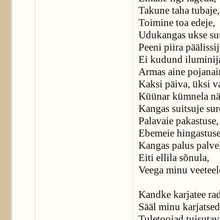
Takune taha tubaje,
Toimine toa edeje,
Udukangas ukse su
Peeni piira päälissij
Ei kudund iluminij
Armas aine pojanai
Kaksi päiva, üksi v
Küünar kümnela nä
Kangas suitsuje sur
Palavaie pakastuse,
Ebemeie hingastus
Kangas palus palvel
Eiti ellila sõnula,
Veega minu veeteel
Kandke karjatee ra
Sääl minu karjatse
Tuletoojad tuisutav