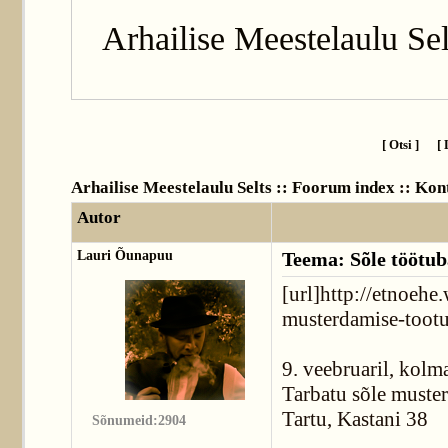
Arhailise Meestelaulu Sel
[ Otsi ]
[ 
Arhailise Meestelaulu Selts :: Foorum index
::
Kont
Autor
Lauri Õunapuu
Teema: Sõle töötub
[url]http://etnoeh
musterdamise-tootu
9. veebruaril, kolm
Tarbatu sõle muste
Tartu, Kastani 38
Sõnumeid:2904