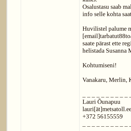
Osalustasu saab mak
info selle kohta saat
Huvilistel palume m
[email]tarbatut88t
saate pärast ette re
helistada Susanna 
Kohtumiseni!
Vanakaru, Merlin, 
_ _ _ _ _ _ _ _ _ _ 
Lauri Õunapuu
lauri[ät]metsatoll.e
+372 56155559
_ _ _ _ _ _ _ _ _ _ 