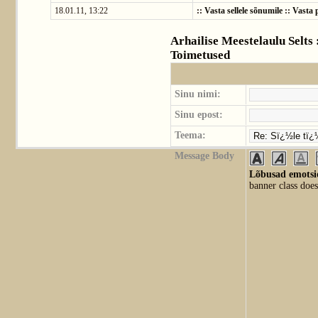
18.01.11, 13:22
::
Vasta sellele sõnumile
::
Vasta p
Arhailise Meestelaulu Selts
Toimetused
Sinu nimi:
Sinu epost:
Teema:
Message Body
Lõbusad emotsio
banner class does