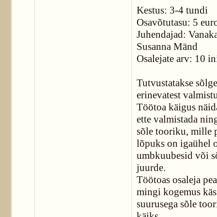
Kestus: 3-4 tundi
Osavõtutasu: 5 euro
Juhendajad: Vanaka
Susanna Mänd
Osalejate arv: 10 i
Tutvustatakse sõlge
erinevatest valmistu
Töötoa käigus näida
ette valmistada nin
sõle tooriku, mille 
lõpuks on igaühel o
umbkuubesid või sõb
juurde.
Töötoas osaleja pea
mingi kogemus käsit
suurusega sõle toor
käiks.