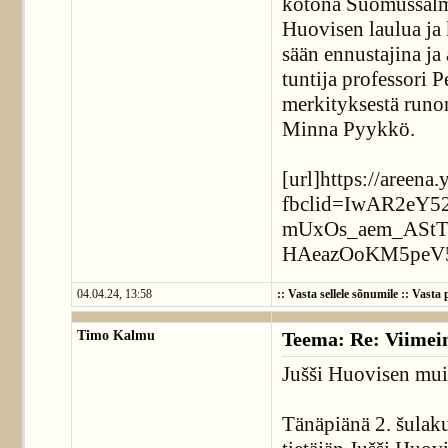
kotona Suomussalme
Huovisen laulua ja 
sään ennustajina ja
tuntija professori 
merkityksestä runon
Minna Pyykkö.
[url]https://areena
fbclid=IwAR2eY
mUxOs_aem_AStT
HAeazOoKM5peV5
04.04.24, 13:58
::
Vasta sellele sõnumile
::
Vasta p
Timo Kalmu
Teema: Re: Viimei
Jušši Huovisen mui
Tänäpiänä 2. šulaku