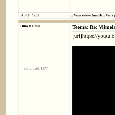
04.04.24, 19:31
::
Vasta sellele sõnumile
::
Vasta p
Timo Kalmu
Teema: Re: Viimei
[url]https://yout
Sõnumeid:1577