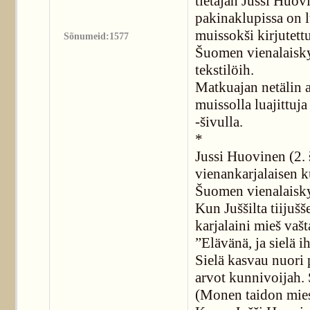
tietäjän Jušši Huov
pakinaklupissa on l
muissokši kirjutettu
Sõnumeid:1577
Šuomen vienalaiskyl
tekstilöih.
Matkuajan netälin 
muissolla luajittuja 
-šivulla.
*
Jussi Huovinen (2. 
vienankarjalaisen ku
Šuomen vienalaisky
Kun Juššilta tiijuš
karjalaini mieš vašt
”Elävänä, ja sielä i
Sielä kasvau nuori
arvot kunnivoijah.
(Monen taidon mies