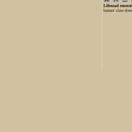
Lõbusad emotsio
banner class does