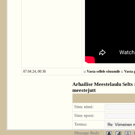
07.04.24, 00:36
::
Vasta sellele sõnumile
::
Vasta p
Arhailise Meestelaulu Selts
meestejutt
Sinu nimi:
Sinu epost:
Teema:
Message Body