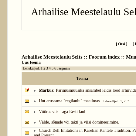
Arhailise Meestelaulu Sel
[ Otsi ]
[ 
Arhailise Meestelaulu Selts :: Foorum index
::
Muu
Uus teema
Leheküljed:
1
2
3
4
5
6
Järgmine
Teema
Märkus:
Pärimusmuusika ansambel leidis lood arhiivide
Uut arusaama "regilaulu" maailmas
Leheküljed:
1
,
2
,
3
Võõras viis - aga Eesti laul
Välde, sõnade või takti ja viisi domineerimine.
Church Bell Imitations in Karelian Kantele Tradition, Pa
and Present