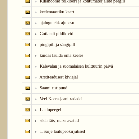
Külahoorad folkloori ja kohtumaterjalide peeglis
keelemaastiku kaart
ajalugu ehk ajupesu
Gotlandi pildikivid
pingipill ja sängipill
kuidas laulda oma keeles
Kalevalan ja suomalaisen kulttuurin päivä
Arstiteadusest kiviajal
Saami ristipuud
Veel Kaera-jaani radadel
Laulupeegel
süda täis, maks avatud
T.Särje laulupeokirjutised