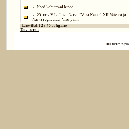
Need kohutavad kinod
29. nov Vaba Lava Narva "Vana Kannel XII:Vaivara ja
Narva regilaulud. Viru pulm
Leheküljed:
1
2
3
4
5
6
Järgmine
Uus teema
This
forum
is po