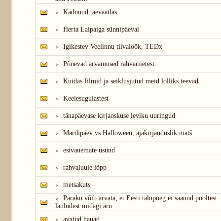
Kadunud taevaatlas
Herta Laipaiga sünnipäeval
Igikestev Veelinnu tiivalöök, TEDx
Põnevad arvamused rahvariietest..
Kuidas filmid ja seiklusjutud meid lolliks teevad
Keelesugulastest
tänapäevase kirjaoskuse leviku uuringud
Mardipäev vs Halloween, ajakirjanduslik matš
esivanemate usund
rahvaluule lõpp
metsakuts
Paraku võib arvata, et Eesti talupoeg ei saanud pooltest
lauludest midagi aru
avatud hauad