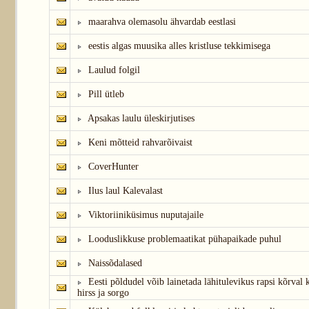
maarahva olemasolu ähvardab eestlasi
eestis algas muusika alles kristluse tekkimisega
Laulud folgil
Pill ütleb
Apsakas laulu üleskirjutises
Keni mõtteid rahvarõivaist
CoverHunter
Ilus laul Kalevalast
Viktoriiniküsimus nuputajaile
Looduslikkuse problemaatikat pühapaikade puhul
Naissõdalased
Eesti põldudel võib lainetada lähitulevikus rapsi kõrval 
hirss ja sorgo