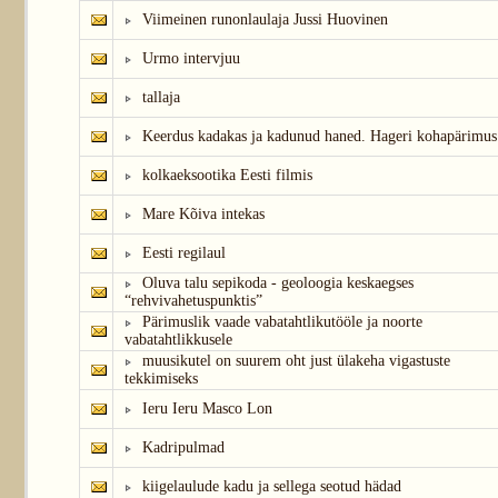
Viimeinen runonlaulaja Jussi Huovinen
Urmo intervjuu
tallaja
Keerdus kadakas ja kadunud haned. Hageri kohapärimus
kolkaeksootika Eesti filmis
Mare Kõiva intekas
Eesti regilaul
Oluva talu sepikoda - geoloogia keskaegses
“rehvivahetuspunktis”
Pärimuslik vaade vabatahtlikutööle ja noorte
vabatahtlikkusele
muusikutel on suurem oht just ülakeha vigastuste
tekkimiseks
Ieru Ieru Masco Lon
Kadripulmad
kiigelaulude kadu ja sellega seotud hädad